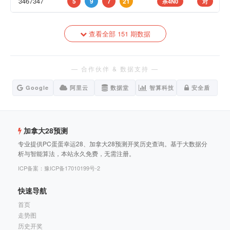
3467347
5
9
7
21
杀4N0
对
查看全部 151 期数据
— 合作伙伴 & 数据支持 —
Google
阿里云
数据堂
智算科技
安全盾
加拿大28预测
专业提供PC蛋蛋幸运28、加拿大28预测开奖历史查询。基于大数据分
析与智能算法，本站永久免费，无需注册。
ICP备案：豫ICP备17010199号-2
快速导航
首页
走势图
历史开奖