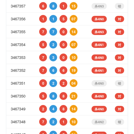
3467357
6
8
1
15
杀4N3
错
3467356
1
1
5
07
杀4N0
对
3467355
7
7
0
14
杀4N3
对
3467354
5
2
0
07
杀4N1
对
3467353
7
3
0
10
杀4N0
对
3467352
7
6
6
19
杀4N1
对
3467351
0
2
2
04
杀4N0
错
3467350
5
8
8
21
杀4N0
对
3467349
2
4
8
14
杀4N0
对
3467348
7
2
1
10
杀4N2
错