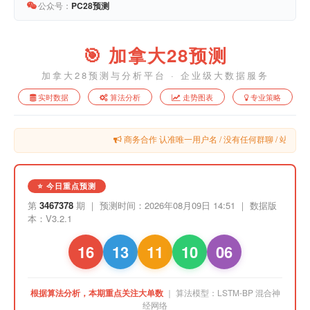
公众号：
PC28预测
🎯 加拿大28预测
加拿大28预测与分析平台 · 企业级大数据服务
实时数据
算法分析
走势图表
专业策略
商务合作 认准唯一用户名 / 没有任何群聊 / 站长担保 
⭐ 今日重点预测
第
3467378
期 ｜ 预测时间：2026年08月09日 14:51 ｜ 数据版
本：V3.2.1
16
13
11
10
06
根据算法分析，本期重点关注大单数
｜ 算法模型：LSTM-BP 混合神
经网络