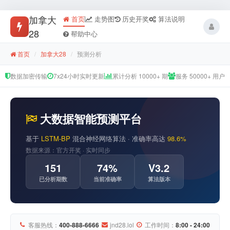
加拿大
首页
走势图
历史开奖
算法说明
28
帮助中心
首页
/
加拿大28
/
预测分析
数据加密传输
7x24小时实时更新
累计分析 10000+ 期
服务 50000+ 用户
大数据智能预测平台
基于
LSTM-BP
混合神经网络算法 · 准确率高达
98.6%
数据来源：官方开奖 · 实时同步
151
74%
V3.2
已分析期数
当前准确率
算法版本
客服热线：
400-888-6666
jnd28.lol
工作时间：
8:00 - 24:00