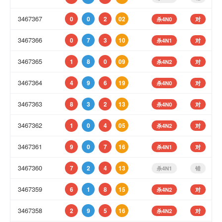
3467367
0
0
2
02
杀4N0
对
3467366
0
7
3
10
杀4N1
对
3467365
1
8
0
09
杀4N2
对
3467364
4
9
6
19
杀4N0
对
3467363
8
3
2
13
杀4N0
对
3467362
1
0
4
05
杀4N2
对
3467361
9
0
7
16
杀4N1
对
3467360
7
2
4
13
杀4N1
错
3467359
6
1
8
15
杀4N2
对
3467358
2
9
5
16
杀4N2
对