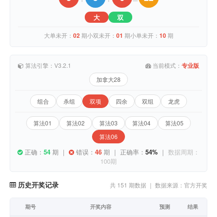
大
双
大单未开：
02
期
小双未开：
01
期
小单未开：
10
期
算法引擎：V3.2.1
当前模式：
专业版
加拿大28
组合
杀组
双项
四余
双组
龙虎
算法01
算法02
算法03
算法04
算法05
算法06
正确：
54
期 ｜
错误：
46
期 ｜ 正确率：
54%
｜
数据周期：
100期
历史开奖记录
共 151 期数据 ｜ 数据来源：官方开奖
期号
开奖内容
预测
结果