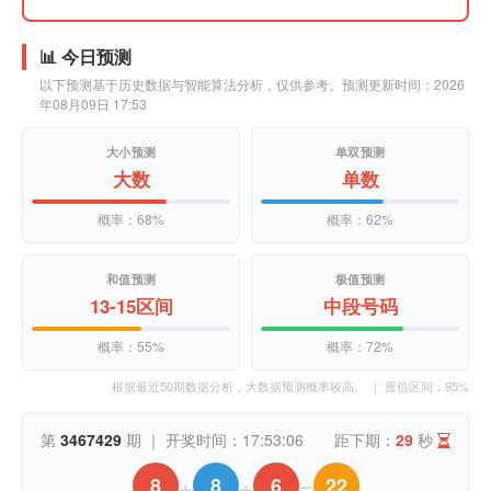
📊 今日预测
以下预测基于历史数据与智能算法分析，仅供参考。预测更新时间：2026
年08月09日 17:53
大小预测
单双预测
大数
单数
概率：68%
概率：62%
和值预测
极值预测
13-15区间
中段号码
概率：55%
概率：72%
根据最近50期数据分析，大数据预测概率较高。 ｜ 置信区间：95%
第
3467429
期 ｜ 开奖时间：17:53:06
距下期：
29
秒
+
+
=
8
8
6
22