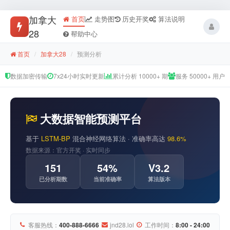
加拿大
首页
走势图
历史开奖
算法说明
28
帮助中心
首页
/
加拿大28
/
预测分析
数据加密传输
7x24小时实时更新
累计分析 10000+ 期
服务 50000+ 用户
大数据智能预测平台
基于
LSTM-BP
混合神经网络算法 · 准确率高达
98.6%
数据来源：官方开奖 · 实时同步
151
54%
V3.2
已分析期数
当前准确率
算法版本
客服热线：
400-888-6666
jnd28.lol
工作时间：
8:00 - 24:00