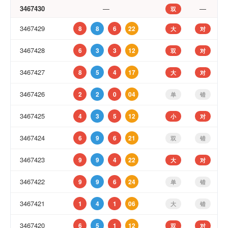
3467430
—
—
双
3467429
8
8
6
22
大
对
3467428
6
3
3
12
双
对
3467427
8
5
4
17
大
对
3467426
2
2
0
04
单
错
3467425
4
3
5
12
小
对
3467424
6
9
6
21
双
错
3467423
9
9
4
22
大
对
3467422
9
9
6
24
单
错
3467421
1
4
1
06
大
错
3467420
6
5
1
12
双
对