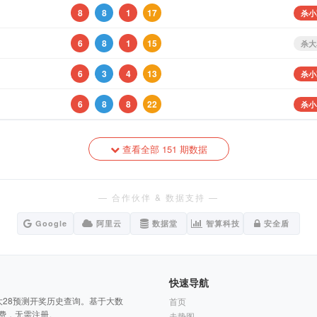
8
8
1
17
杀小
6
8
1
15
杀大
6
3
4
13
杀小
6
8
8
22
杀小
查看全部 151 期数据
— 合作伙伴 & 数据支持 —
Google
阿里云
数据堂
智算科技
安全盾
快速导航
大28预测开奖历史查询。基于大数
首页
费，无需注册。
走势图