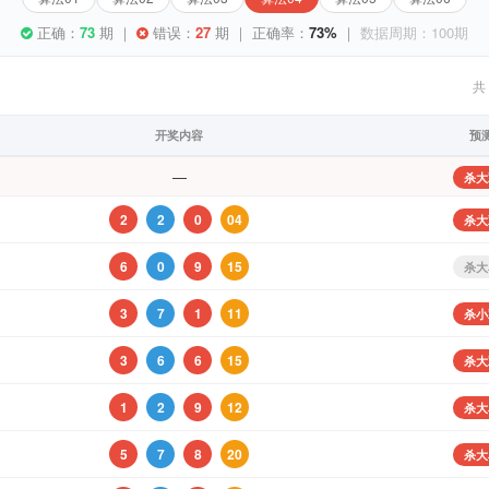
正确：
73
期 ｜
错误：
27
期 ｜ 正确率：
73%
｜
数据周期：100期
共
开奖内容
预
—
杀大
2
2
0
04
杀大
6
0
9
15
杀大
3
7
1
11
杀小
3
6
6
15
杀大
1
2
9
12
杀大
5
7
8
20
杀大