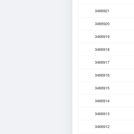
3466921
3466920
3466919
3466918
3466917
3466916
3466915
3466914
3466913
3466912