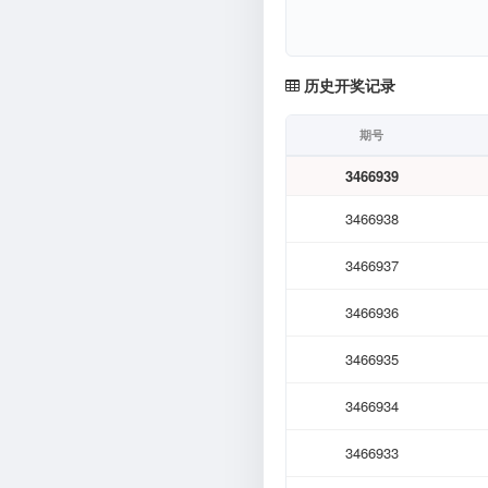
历史开奖记录
期号
3466939
3466938
3466937
3466936
3466935
3466934
3466933