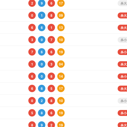
2
9
6
17
杀大
0
1
8
09
杀大
6
6
1
13
杀大
3
0
7
10
杀小
7
6
6
19
杀小
1
0
3
04
杀大
6
0
8
14
杀小
6
6
5
17
杀大
0
2
8
10
杀小
5
8
6
19
杀小
8
9
2
19
杀大