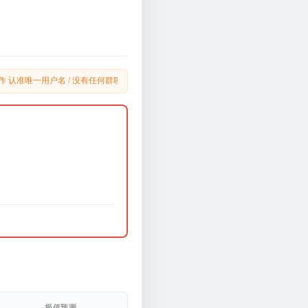
唯一用户名 / 没有任何群聊 / 站长担保 💛 ｜ 本站永久免费 · 无需注册 · 企业级数据
极值预测