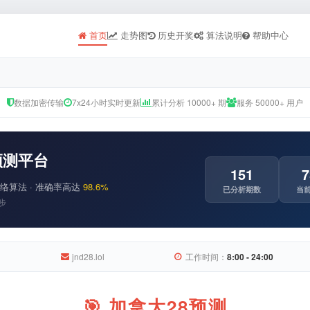
首页
走势图
历史开奖
算法说明
帮助中心
数据加密传输
7x24小时实时更新
累计分析 10000+ 期
服务 50000+ 用户
预测平台
151
络算法 · 准确率高达
98.6%
已分析期数
当
步
jnd28.lol
工作时间：
8:00 - 24:00
🎯 加拿大28预测