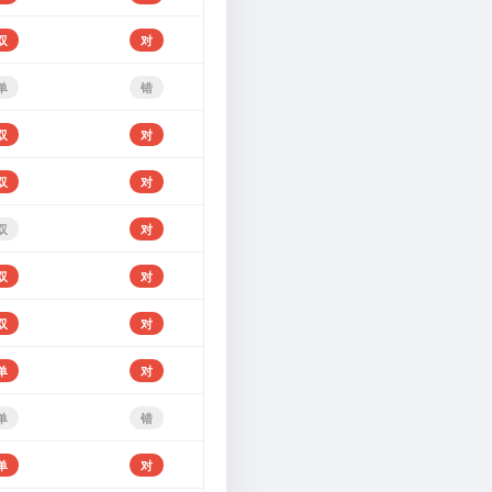
双
对
单
错
双
对
双
对
双
对
双
对
双
对
单
对
单
错
单
对