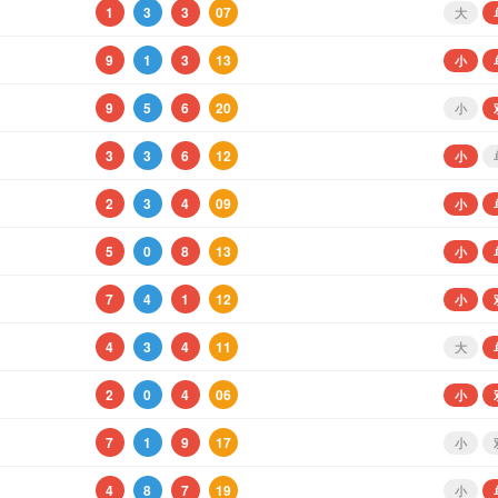
1
3
3
07
大
9
1
3
13
小
9
5
6
20
小
3
3
6
12
小
2
3
4
09
小
5
0
8
13
小
7
4
1
12
小
4
3
4
11
大
2
0
4
06
小
7
1
9
17
小
4
8
7
19
小