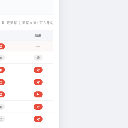
 151 期数据 ｜ 数据来源：官方开奖
结果
—
双
单
错
单
对
双
对
双
对
单
对
双
对