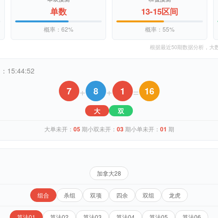
单数
13-15区间
概率：62%
概率：55%
根据最近50期数据分析，大数
15:44:52
+
+
=
7
8
1
16
大
双
大单未开：
05
期
小双未开：
03
期
小单未开：
01
期
加拿大28
组合
杀组
双项
四余
双组
龙虎
算法01
算法02
算法03
算法04
算法05
算法06