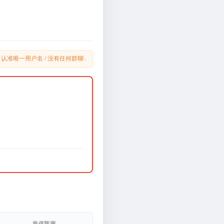
一用户名 / 没有任何群聊 / 站长担保 💛 ｜ 本站永久免费 · 无需注册 · 企业级数据安
极值预测