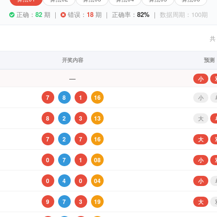
正确：
82
期 ｜
错误：
18
期 ｜ 正确率：
82%
｜
数据周期：100期
共
开奖内容
预测
—
小
7
8
1
16
小
8
2
3
13
大
7
2
7
16
大
0
7
1
08
小
0
4
0
04
小
9
7
3
19
大