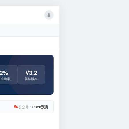
82%
V3.2
前准确率
算法版本
公众号：
PC28预测